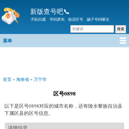
跳
新版查号吧📞
转
到
手机归属、号码查询、电话区号、骗子号码曝光
主
要
内
菜单
主菜单
容
首页
»
海南省
»
万宁市
你在这里
区号0898
以下是区号0898对应的城市名称，还有陵水黎族自治县
下属区县的区号信息。
详细信息