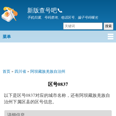
跳
新版查号吧📞
转
到
手机归属、号码查询、电话区号、骗子号码曝光
主
要
内
菜单
主菜单
容
首页
»
四川省
»
阿坝藏族羌族自治州
你在这里
区号0837
以下是区号0837对应的城市名称，还有阿坝藏族羌族自
治州下属区县的区号信息。
详细信息