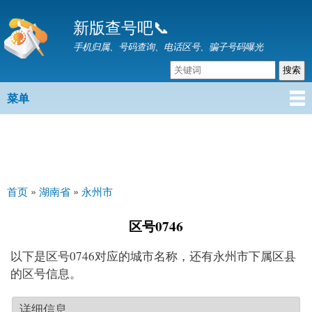
跳
新版查号吧📞
转
到
手机归属、号码查询、电话区号、骗子号码曝光
主
要
内
菜单
主菜单
容
首页
»
湖南省
»
永州市
你在这里
区号0746
以下是区号0746对应的城市名称，还有永州市下属区县
的区号信息。
详细信息