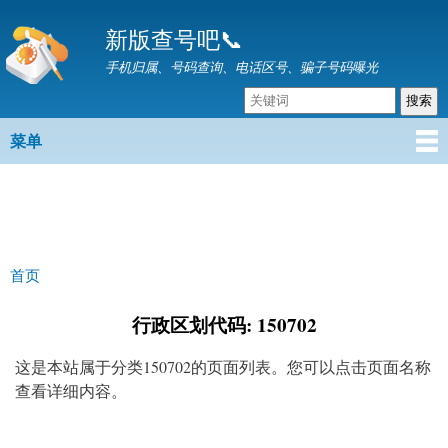
跳
新版查号吧📞
转
到
手机归属、号码查询、电话区号、骗子号码曝光
主
要
内
菜单
主菜单
容
首页
你在这里
行政区划代码: 150702
这是本站属于分类150702的页面列表。您可以点击页面名称
查看详细内容。